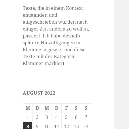
Texte, die in einem Kontext
entstanden und
aufgeschrieben wurden nach
einiger Zeit ändern zu wollen,
passiert. Ich habe deshalb
spätere Hinzufügungen in
Klammern gesetzt und diese
Texte mit der Kategorie:
Klammer markiert.
AUGUST 2022
M
D
M
D
F
S
S
1
2
3
4
5
6
7
8
9
10
11
12
13
14