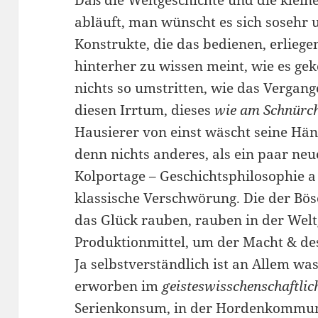
Daß die Weltgeschichte und die klein
abläuft, man wünscht es sich sosehr 
Konstrukte, die das bedienen, erlie
hinterher zu wissen meint, wie es ge
nichts so umstritten, wie das Vergan
diesen Irrtum, dieses
wie am Schnürc
Hausierer von einst wäscht seine Hän
denn nichts anderes, als ein paar ne
Kolportage – Geschichtsphilosophie a 
klassische Verschwörung. Die der Bö
das Glück rauben, rauben in der Welt
Produktionmittel, um der Macht & de
Ja selbstverständlich ist an Allem wa
erworben im
geisteswisschenschaftlic
Serienkonsum, in der Hordenkommun