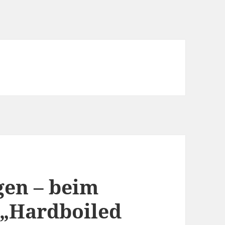
gen – beim
 „Hardboiled